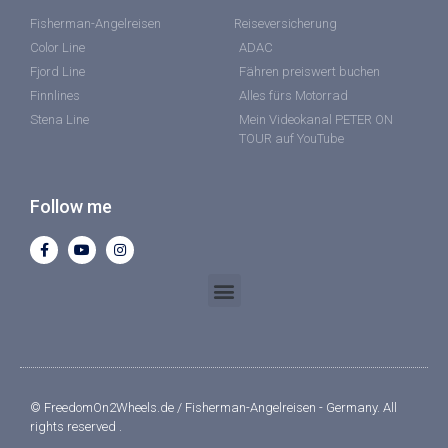
Fisherman-Angelreisen
Reiseversicherung
Color Line
ADAC
Fjord Line
Fähren preiswert buchen
Finnlines
Alles fürs Motorrad
Stena Line
Mein Videokanal PETER ON
TOUR auf YouTube
Follow me
© FreedomOn2Wheels.de / Fisherman-Angelreisen - Germany. All
rights reserved .