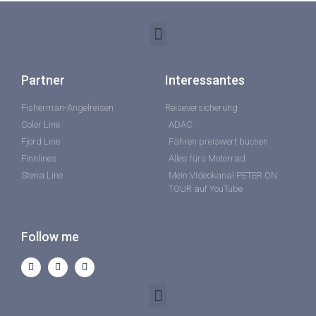
Partner
Interessantes
Fisherman-Angelreisen
Reiseversicherung
Color Line
ADAC
Fjord Line
Fähren preiswert buchen
Finnlines
Alles fürs Motorrad
Stena Line
Mein Videokanal PETER ON
TOUR auf YouTube
Follow me